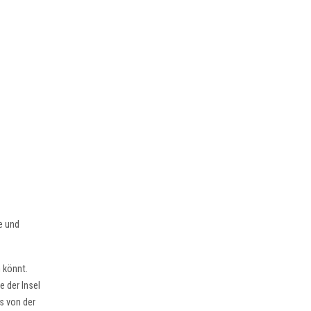
e und
 könnt.
e der Insel
s von der