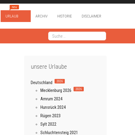
neu
URLAUB
ARCHIV
HISTORIE
DISCLAIMER
Suchen
Type 2 or more characters for results.
unsere Urlaube
2026
Deutschland
2026
Mecklenburg 2026
Amrum 2024
Hunsrück 2024
Rügen 2023
Sylt 2022
Schluchtensteig 2021