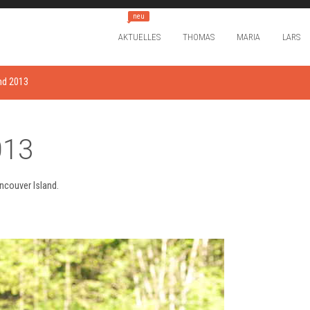
neu
AKTUELLES
THOMAS
MARIA
LARS
nd 2013
013
ncouver Island.