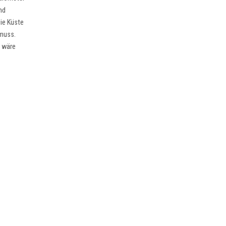
nd
ie Küste
 muss.
" wäre