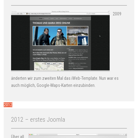
2009
änderten wir zum zweiten Mal das iWeb-Template. Nun war es
auch möglich, Google-Maps-Karten einzubinden.
2012
2012 – erstes Joomla
Über all