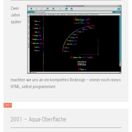
Zwei
Jahre
später
machten wir uns an ein komplettes Redesign – immer noch reines
HTML, selbst programmiert.
2001
2001 – Aqua-Oberfläche