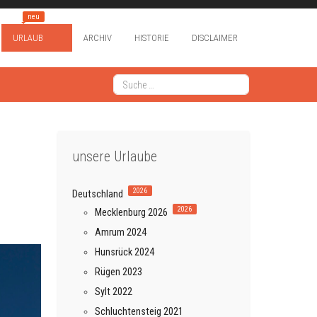
neu
URLAUB
ARCHIV
HISTORIE
DISCLAIMER
Suchen
Type 2 or more characters for results.
unsere Urlaube
2026
Deutschland
2026
Mecklenburg 2026
Amrum 2024
Hunsrück 2024
Rügen 2023
Sylt 2022
Schluchtensteig 2021