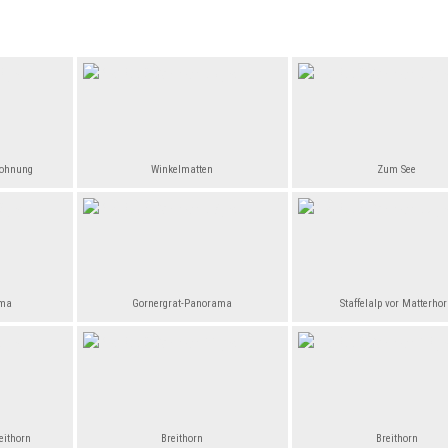
wohnung
Winkelmatten
Zum See
ama
Gornergrat-Panorama
Staffelalp vor Matterho
eithorn
Breithorn
Breithorn