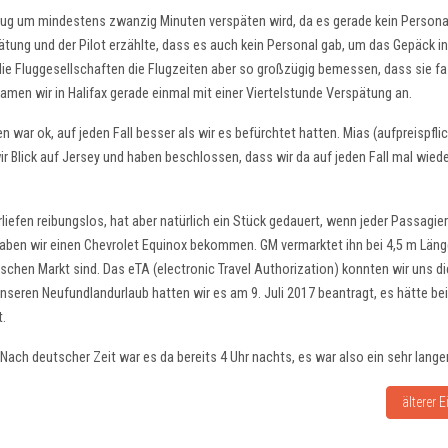
ug um mindestens zwanzig Minuten verspäten wird, da es gerade kein Personal
tung und der Pilot erzählte, dass es auch kein Personal gab, um das Gepäck i
die Fluggesellschaften die Flugzeiten aber so großzügig bemessen, dass sie fa
en wir in Halifax gerade einmal mit einer Viertelstunde Verspätung an.
 war ok, auf jeden Fall besser als wir es befürchtet hatten. Mias (aufpreispfli
 Blick auf Jersey und haben beschlossen, dass wir da auf jeden Fall mal wied
iefen reibungslos, hat aber natürlich ein Stück gedauert, wenn jeder Passagier
haben wir einen Chevrolet Equinox bekommen. GM vermarktet ihn bei 4,5 m Läng
hen Markt sind. Das eTA (electronic Travel Authorization) konnten wir uns d
unseren Neufundlandurlaub hatten wir es am 9. Juli 2017 beantragt, es hätte bei
t.
Nach deutscher Zeit war es da bereits 4 Uhr nachts, es war also ein sehr langer
Nächster
älterer E