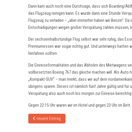
Dann kam auch noch eine Durchsage, dass sich Boarding/Abfl
das Flugzeug reinigen kann. Es wurde dann eine Stunde Verspä
Flugzeug zu verladen – „aber immerhin haben wir Benzin“. Da 
Entschädigungen wegen großer Verspätung zahlen müssen, kam
Der sechseinhalbstündige Flug selbst war sehr ruhig, das Essen
Premiumessen war sogar richtig gut. Und unterwegs hatten wir
hinfahren sollten.
Die Einreiseformalitäten und das Abholen des Mietwagens verl
vollbesetzten Boeing 767 das gleiche machen will. Als Auto 
„Kompakt-SUV“ – man merkt, dass wir auf dem nordamerikanisc
übrigens sparen. Dieses ist nämlich fünf Jahre gültig und für 
Verspätung also auch noch bis morgen zur Einreise berechtig
Gegen 22:15 Uhr waren wir im Hotel und gegen 23 Uhr im Bett. 
Vorheriger Beitrag: Halifax
neuerer Eintrag