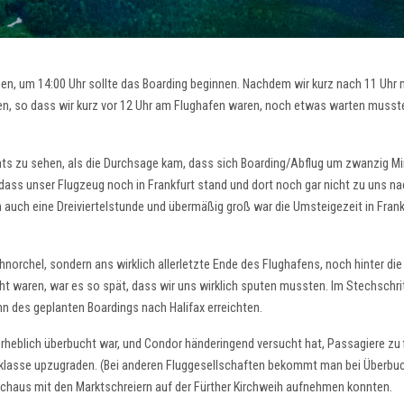
hen, um 14:00 Uhr sollte das Boarding beginnen. Nachdem wir kurz nach 11 Uhr 
chen, so dass wir kurz vor 12 Uhr am Flughafen waren, noch etwas warten musst
hts zu sehen, als die Durchsage kam, dass sich Boarding/Abflug um zwanzig M
s, dass unser Flugzeug noch in Frankfurt stand und dort noch gar nicht zu uns n
 auch eine Dreiviertelstunde und übermäßig groß war die Umsteigezeit in Frankf
hnorchel, sondern ans wirklich allerletzte Ende des Flughafens, noch hinter die
t waren, war es so spät, dass wir uns wirklich sputen mussten. Im Stechschrit
nn des geplanten Boardings nach Halifax erreichten.
erheblich überbucht war, und Condor händeringend versucht hat, Passagiere zu f
ssklasse upzugraden. (Bei anderen Fluggesellschaften bekommt man bei Überbu
chaus mit den Marktschreiern auf der Fürther Kirchweih aufnehmen konnten.