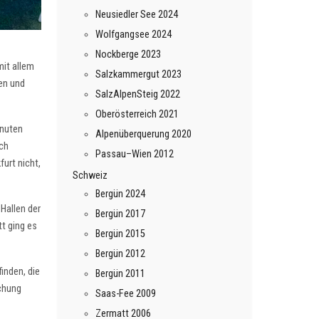
Neusiedler See 2024
Wolfgangsee 2024
Nockberge 2023
mit allem
Salzkammergut 2023
en und
SalzAlpenSteig 2022
Oberösterreich 2021
inuten
Alpenüberquerung 2020
ach
Passau–Wien 2012
urt nicht,
Schweiz
Bergün 2024
 Hallen der
Bergün 2017
t ging es
Bergün 2015
Bergün 2012
inden, die
Bergün 2011
chung
Saas-Fee 2009
Zermatt 2006