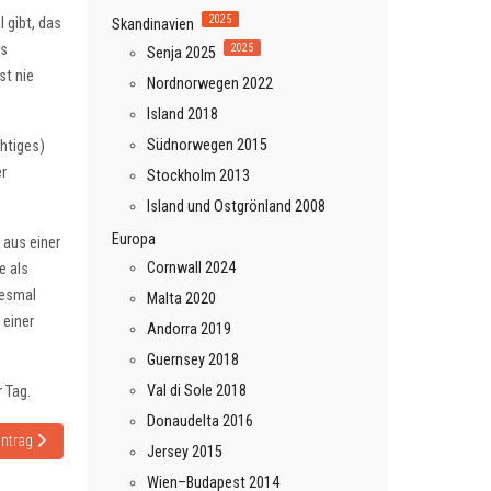
2025
 gibt, das
Skandinavien
ns
2025
Senja 2025
st nie
Nordnorwegen 2022
Island 2018
Südnorwegen 2015
chtiges)
er
Stockholm 2013
Island und Ostgrönland 2008
Europa
 aus einer
Cornwall 2024
e als
iesmal
Malta 2020
 einer
Andorra 2019
Guernsey 2018
Val di Sole 2018
 Tag.
Donaudelta 2016
 Beitrag: Nova Scotia (Neuschottland) – zum dritten Mal nach Kanada
intrag
Jersey 2015
Wien–Budapest 2014