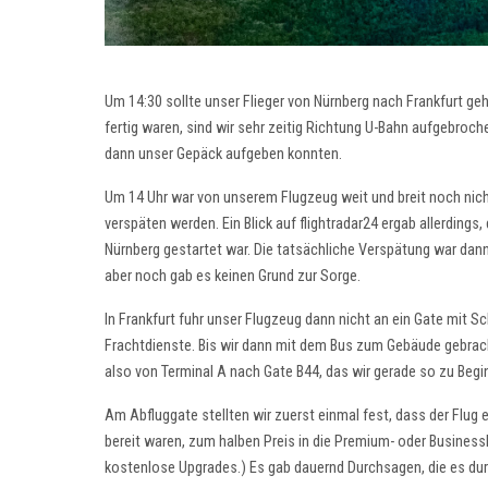
Um 14:30 sollte unser Flieger von Nürnberg nach Frankfurt ge
fertig waren, sind wir sehr zeitig Richtung U-Bahn aufgebro
dann unser Gepäck aufgeben konnten.
Um 14 Uhr war von unserem Flugzeug weit und breit noch nic
verspäten werden. Ein Blick auf flightradar24 ergab allerding
Nürnberg gestartet war. Die tatsächliche Verspätung war dann
aber noch gab es keinen Grund zur Sorge.
In Frankfurt fuhr unser Flugzeug dann nicht an ein Gate mit Sc
Frachtdienste. Bis wir dann mit dem Bus zum Gebäude gebrach
also von Terminal A nach Gate B44, das wir gerade so zu Begi
Am Abfluggate stellten wir zuerst einmal fest, dass der Flug 
bereit waren, zum halben Preis in die Premium- oder Busine
kostenlose Upgrades.) Es gab dauernd Durchsagen, die es dur