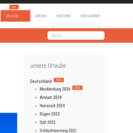
neu
URLAUB
ARCHIV
HISTORIE
DISCLAIMER
Suchen
Type 2 or more characters for results.
unsere Urlaube
2026
Deutschland
2026
Mecklenburg 2026
Amrum 2024
Hunsrück 2024
Rügen 2023
Sylt 2022
Schluchtensteig 2021