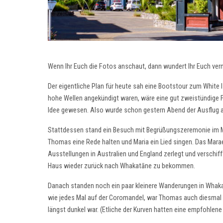
Wenn Ihr Euch die Fotos anschaut, dann wundert Ihr Euch vermu
Der eigentliche Plan für heute sah eine Bootstour zum White I
hohe Wellen angekündigt waren, wäre eine gut zweistündige Fa
Idee gewesen. Also wurde schon gestern Abend der Ausflug 
Stattdessen stand ein Besuch mit Begrüßungszeremonie im 
Thomas eine Rede halten und Maria ein Lied singen. Das Mara
Ausstellungen in Australien und England zerlegt und verschif
Haus wieder zurück nach Whakatāne zu bekommen.
Danach standen noch ein paar kleinere Wanderungen in Whaka
wie jedes Mal auf der Coromandel, war Thomas auch diesmal w
längst dunkel war. (Etliche der Kurven hatten eine empfohlen