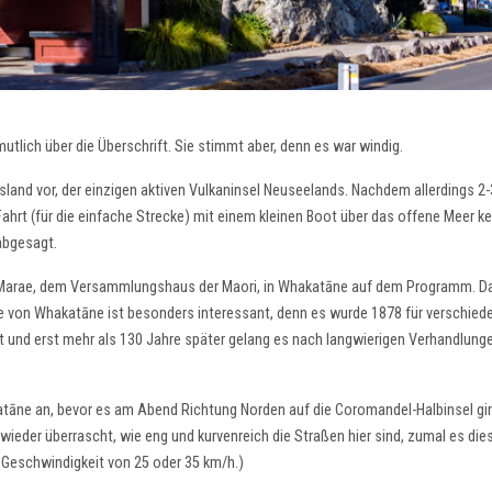
tlich über die Überschrift. Sie stimmt aber, denn es war windig.
sland vor, der einzigen aktiven Vulkaninsel Neuseelands. Nachdem allerdings 2
hrt (für die einfache Strecke) mit einem kleinen Boot über das offene Meer ke
abgesagt.
Marae, dem Versammlungshaus der Maori, in Whakatāne auf dem Programm. Da
e von Whakatāne ist besonders interessant, denn es wurde 1878 für verschied
ft und erst mehr als 130 Jahre später gelang es nach langwierigen Verhandlung
tāne an, bevor es am Abend Richtung Norden auf die Coromandel-Halbinsel gi
ieder überrascht, wie eng und kurvenreich die Straßen hier sind, zumal es di
e Geschwindigkeit von 25 oder 35 km/h.)