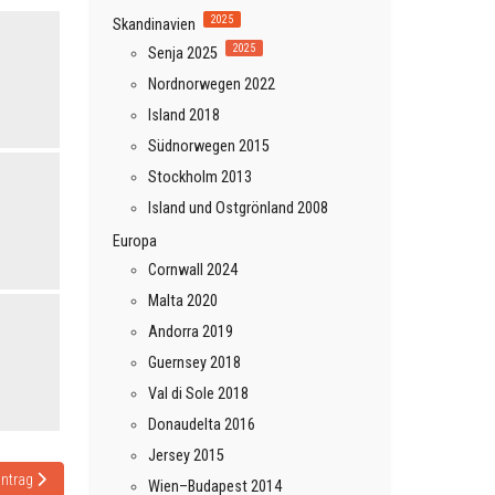
2025
Skandinavien
2025
Senja 2025
Nordnorwegen 2022
Island 2018
Südnorwegen 2015
Stockholm 2013
Island und Ostgrönland 2008
Europa
Cornwall 2024
Malta 2020
Andorra 2019
Guernsey 2018
Val di Sole 2018
Donaudelta 2016
Jersey 2015
 Beitrag: Great Barrier Island – Tauranga/Mt Maunganui
intrag
Wien–Budapest 2014