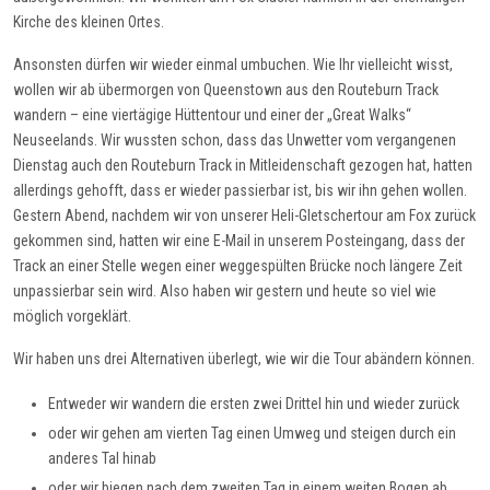
Kirche des kleinen Ortes.
Ansonsten dürfen wir wieder einmal umbuchen. Wie Ihr vielleicht wisst,
wollen wir ab übermorgen von Queenstown aus den Routeburn Track
wandern – eine viertägige Hüttentour und einer der „Great Walks“
Neuseelands. Wir wussten schon, dass das Unwetter vom vergangenen
Dienstag auch den Routeburn Track in Mitleidenschaft gezogen hat, hatten
allerdings gehofft, dass er wieder passierbar ist, bis wir ihn gehen wollen.
Gestern Abend, nachdem wir von unserer Heli-Gletschertour am Fox zurück
gekommen sind, hatten wir eine E-Mail in unserem Posteingang, dass der
Track an einer Stelle wegen einer weggespülten Brücke noch längere Zeit
unpassierbar sein wird. Also haben wir gestern und heute so viel wie
möglich vorgeklärt.
Wir haben uns drei Alternativen überlegt, wie wir die Tour abändern können.
Entweder wir wandern die ersten zwei Drittel hin und wieder zurück
oder wir gehen am vierten Tag einen Umweg und steigen durch ein
anderes Tal hinab
oder wir biegen nach dem zweiten Tag in einem weiten Bogen ab.