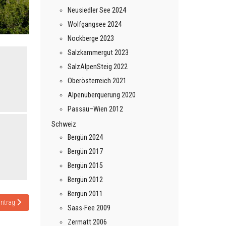
Neusiedler See 2024
Wolfgangsee 2024
Nockberge 2023
Salzkammergut 2023
SalzAlpenSteig 2022
Oberösterreich 2021
Alpenüberquerung 2020
Passau–Wien 2012
Schweiz
Bergün 2024
Bergün 2017
Bergün 2015
Bergün 2012
Bergün 2011
 Beitrag: Interislander: Wellington – Picton
intrag
Saas-Fee 2009
Zermatt 2006