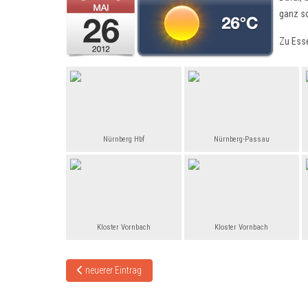
ganz sc
Zu Ess
Nürnberg Hbf
Nürnberg-Passau
Kloster Vornbach
Kloster Vornbach
Vorheriger Beitrag: Engelhartszell–Schlögen–Linz
neuerer Eintrag