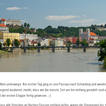
 Wien unterwegs. Am ersten Tag ging es von Passau nach Schärding und wieder
 Gegend auskennt, merkt, dass wir die meiste Zeit am Inn entlang geradelt sind
 der ersten Etappe fertig gewesen. ;-)
dass alle Strecken an flachen Flüssen entlang liefen, waren die Steigungen bis 