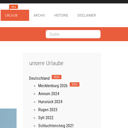
neu
URLAUB
ARCHIV
HISTORIE
DISCLAIMER
Suchen
Type 2 or more characters for results.
unsere Urlaube
2026
Deutschland
2026
Mecklenburg 2026
Amrum 2024
Hunsrück 2024
Rügen 2023
Sylt 2022
Schluchtensteig 2021