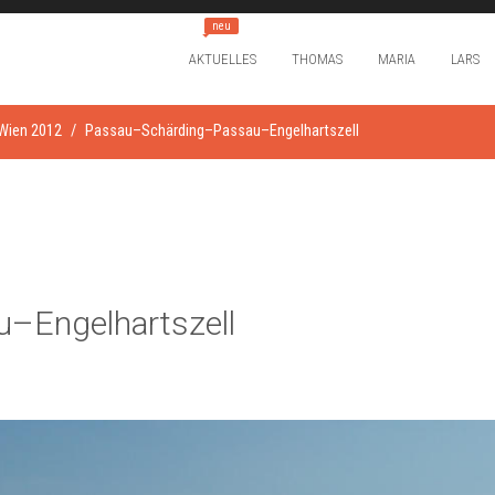
neu
AKTUELLES
THOMAS
MARIA
LARS
Wien 2012
Passau–Schärding–Passau–Engelhartszell
–Engelhartszell