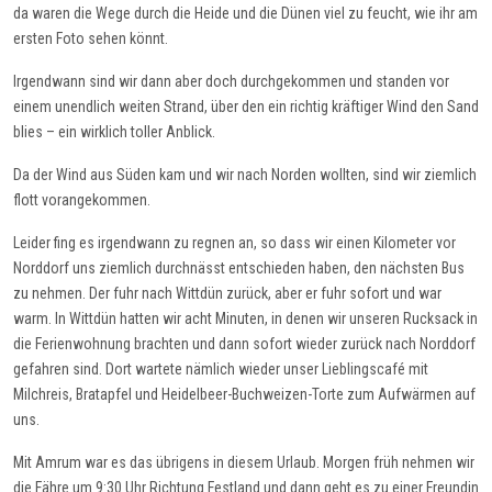
da waren die Wege durch die Heide und die Dünen viel zu feucht, wie ihr am
ersten Foto sehen könnt.
Irgendwann sind wir dann aber doch durchgekommen und standen vor
einem unendlich weiten Strand, über den ein richtig kräftiger Wind den Sand
blies – ein wirklich toller Anblick.
Da der Wind aus Süden kam und wir nach Norden wollten, sind wir ziemlich
flott vorangekommen.
Leider fing es irgendwann zu regnen an, so dass wir einen Kilometer vor
Norddorf uns ziemlich durchnässt entschieden haben, den nächsten Bus
zu nehmen. Der fuhr nach Wittdün zurück, aber er fuhr sofort und war
warm. In Wittdün hatten wir acht Minuten, in denen wir unseren Rucksack in
die Ferienwohnung brachten und dann sofort wieder zurück nach Norddorf
gefahren sind. Dort wartete nämlich wieder unser Lieblingscafé mit
Milchreis, Bratapfel und Heidelbeer-Buchweizen-Torte zum Aufwärmen auf
uns.
Mit Amrum war es das übrigens in diesem Urlaub. Morgen früh nehmen wir
die Fähre um 9:30 Uhr Richtung Festland und dann geht es zu einer Freundin