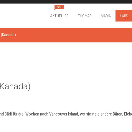
neu
AKTUELLES
THOMAS
MARIA
LARS
d (Kanada)
(Kanada)
d Bärli für drei Wochen nach Vancouver Island, wo sie viele andere Bären, Elch