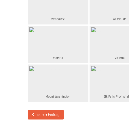
Westküste
Westküste
Victoria
Victoria
Mount Washington
Elk Falls Provincia
Vorheriger Beitrag: Lars in Neuseeland
neuerer Eintrag