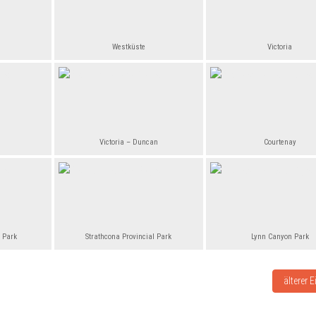
Westküste
Victoria
Victoria – Duncan
Courtenay
l Park
Strathcona Provincial Park
Lynn Canyon Park
Nächster
älterer E