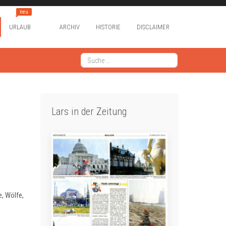
neu
URLAUB
ARCHIV
HISTORIE
DISCLAIMER
Suchen
Type 2 or more characters for results.
Lars in der Zeitung
e, Wölfe,